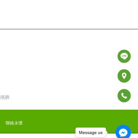
物殯葬
聯絡永懷
Message us