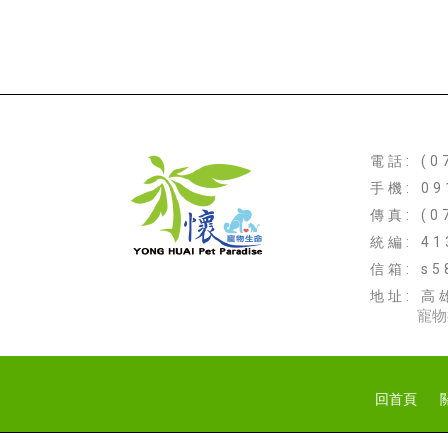
電話: (0
手機: 09
傳真: (0
統編: 41
信箱: s5
地址: 高
寵物
回首頁