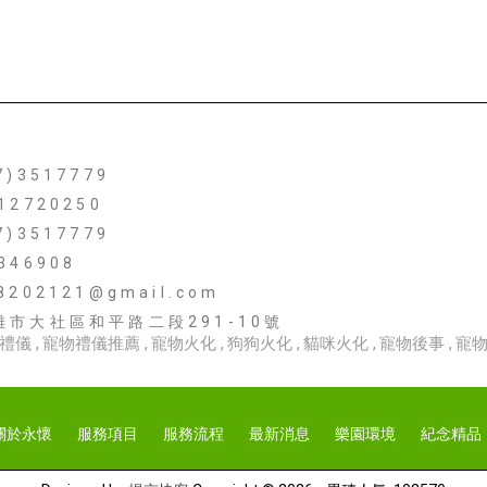
7)3517779
12720250
7)3517779
346908
8202121@gmail.com
雄市大社區和平路二段291-10號
禮儀
寵物禮儀推薦
寵物火化
狗狗火化
貓咪火化
寵物後事
寵
關於永懷
服務項目
服務流程
最新消息
樂園環境
紀念精品